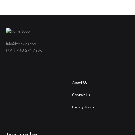
info@kesrikids.com
(+91) 730 274 7236
About Us
Contact Us
Privacy Policy
Join our list