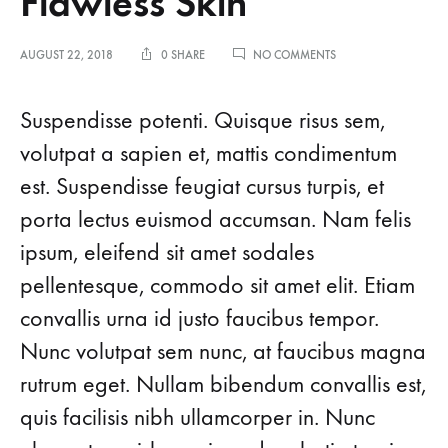
Flawless Skin
ON
AUGUST 22, 2018
0 SHARE
NO COMMENTS
8
GENEIUS
LIGHTWEIGHT
Suspendisse potenti. Quisque risus sem,
FOUNDATIONS
FOR
volutpat a sapien et, mattis condimentum
FLAWLESS
est. Suspendisse feugiat cursus turpis, et
SKIN
porta lectus euismod accumsan. Nam felis
ipsum, eleifend sit amet sodales
pellentesque, commodo sit amet elit. Etiam
convallis urna id justo faucibus tempor.
Nunc volutpat sem nunc, at faucibus magna
rutrum eget. Nullam bibendum convallis est,
quis facilisis nibh ullamcorper in. Nunc